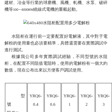
建材、冶金等行業的球磨機、風機、軋機、水泵、破碎
機等
繞線式電機的重載起動。
100—6000KW
水阻柜在運行前一定要配置好電解液，其中對于電
解粉的使用量也必須要精準，具體還需要在實際調試中
進行測試。
根據我公司多年實際調試經驗，不同型號的水阻
柜，在配置不同阻值電阻時，使用的電解粉有一個大約
數值，現在公布出來以方便客戶調試使用。
型
YRQ6-
YRQ6-
YRQ6-
YRQ6-
YRQ6-
號
0.4
0.6
1
2
3