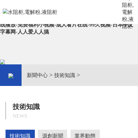
麻豆免费观看-天堂中文在线观看-加勒比一区二区-国产
videos-成人一区二区在线观看-国产精品久久久久久亚洲毛
片-君岛美绪在线-欧美第四页-性欧美又大又长又硬-少妇在
线播放-免费福利小视频-成人看片在线-99久视频-日本中文
字幕网-人人爱人人搞
>
>
新聞中心
技術知識
技術知識
NEWS
技術知識
源創新聞
業界動態