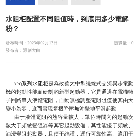
水阻柜配置不同阻值時，到底用多少電解
粉？
發布時間：
2023年02月13日
瀏覽量：
0
發布者：
源創大白
系列
水阻柜
是為改善大中型繞線式交流異步電動
YRQ
機的起動性能而研制的新型起動器，它是通過在電機轉
子回路串入液體電阻，自動無極調整電阻阻值使其由大
變小為零，進而實現電機降壓無沖擊地平滑起動。
由于液體電阻的熱容量較大，單位時間內的起動次
數大于頻敏變阻器等其它起動設備，其性能
優于
頻敏、
油浸變阻起動器，且便于維護，運行可靠性高。適用于