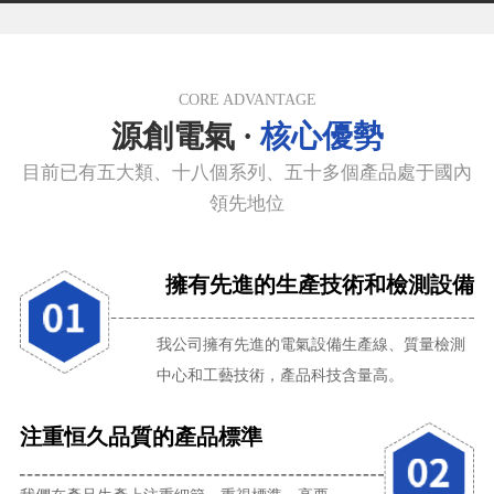
CORE ADVANTAGE
源創電氣 ·
核心優勢
目前已有五大類、十八個系列、五十多個產品處于國內
領先地位
擁有先進的生產技術和檢測設備
我公司擁有先進的電氣設備生產線、質量檢測
中心和工藝技術，產品科技含量高。
注重恒久品質的產品標準