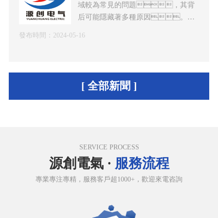
域較為常見的問題，其背
山、化工、電力、
后可能隱藏著多種原因。為
制造等眾多行業提供穩定可靠的水阻
了深入解析這一現象，我們需要從
柜設備與一體化軟啟動解決方案。在
發布時間：
2024-05-16
進相器的工作原理、運行
軟啟動類成套電氣設備領域，源創水
環境以及可能的故障點等多個方面進
阻柜以價格親民、性能穩
行分析。首先，我們需要
定、啟動平滑、適配
了解進相器的基本工作原理。進相
性廣、維護簡便等突出優
[ 全部新聞 ]
器是一種用于改善電力系統功率因數
的電力電子裝置，它通過向電
網注入無功電流，使電網的功率因
數得到提高。進相器通常
與電動機或其他感性負載并聯運
SERVICE PROCESS
行，通過檢測電網的電
源創電氣 ·
服務流程
壓、電流等參
數，實時調整輸出
專業專注專精，服務客戶超1000+，歡迎來電咨詢