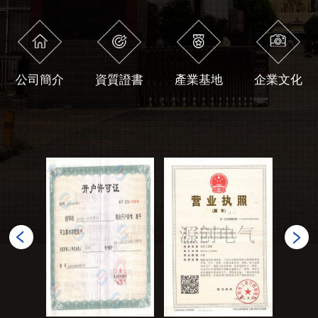
公司簡介
資質證書
產業基地
企業文化