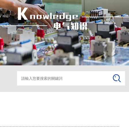
界動態
變頻調速器
變頻
高低壓開關柜
高低壓
箱變監控助磨
箱變監