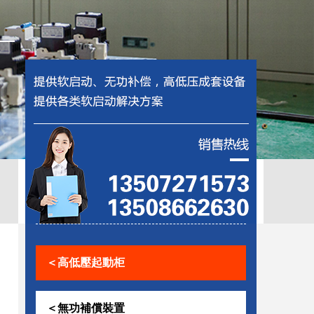
調速器
開關柜
控助磨
＜高低壓起動柜
＜無功補償裝置