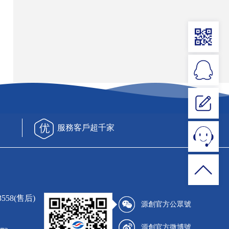
服務客戶超千家
3558(售后)
源創官方公眾號
源創官方微博號