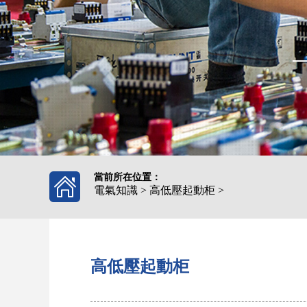
產業基地
業
企業文化
當前所在位置：
電氣知識
>
高低壓起動柜
>
高低壓起動柜